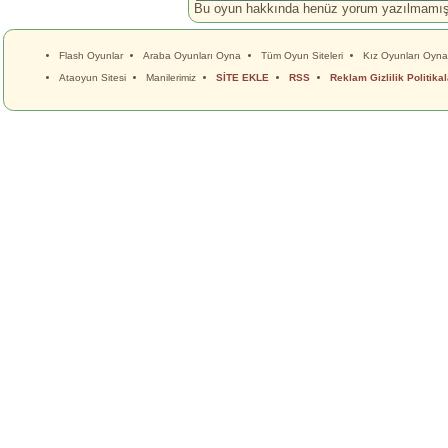
Bu oyun hakkında henüz yorum yazılmamış.İ
Flash Oyunlar
Araba Oyunları Oyna
Tüm Oyun Siteleri
Kız Oyunları Oyna
Ataoyun Sitesi
Manilerimiz
SİTE EKLE
RSS
Reklam Gizlilik Politikal