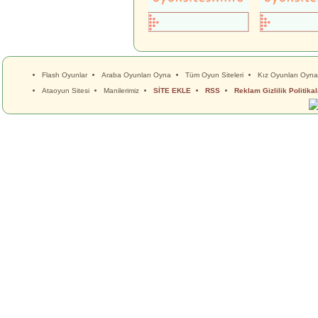
Flash Oyunlar
Araba Oyunları Oyna
Tüm Oyun Siteleri
Kız Oyunları Oyna
Ataoyun Sitesi
Manilerimiz
SİTE EKLE
RSS
Reklam Gizlilik Politikal