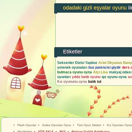
odadaki gizli eşyalar oyunu
il
Etiketler
Seksenler Dizisi Yapboz
Ariel Okyanus Ban
yetenek oyunaları
buz patencisi giydir
ders 
bulmaca oyunu oyna
Atçı Lisa
makyaj odası
oyunları
yıldız balık oyunu
qız oyunu oyna
av
Kız oyununu oyna
balık tut
Flash Oyunlar
Araba Oyunları Oyna
Tüm Oyun Siteleri
Kız Oyunları Oyna
Manilerimiz
SİTE EKLE
RSS
Reklam Gizlilik Politikaları