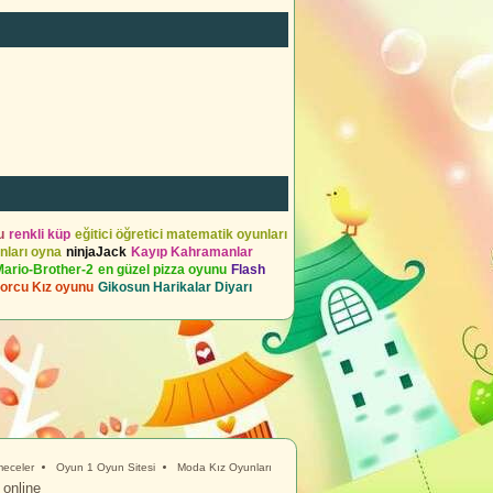
u
renkli küp
eğitici öğretici matematik oyunları
nları oyna
ninjaJack
Kayıp Kahramanlar
Mario-Brother-2
en güzel pizza oyunu
Flash
orcu Kız oyunu
Gikosun Harikalar Diyarı
meceler
Oyun 1 Oyun Sitesi
Moda Kız Oyunları
 online