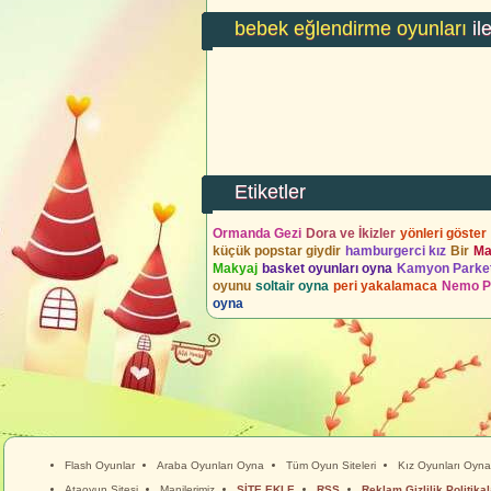
bebek eğlendirme oyunları
ile
Etiketler
Ormanda Gezi
Dora ve İkizler
yönleri göster
küçük popstar giydir
hamburgerci kız
Bir
Ma
Makyaj
basket oyunları oyna
Kamyon Parke
oyunu
soltair oyna
peri yakalamaca
Nemo P
oyna
Flash Oyunlar
Araba Oyunları Oyna
Tüm Oyun Siteleri
Kız Oyunları Oyna
Ataoyun Sitesi
Manilerimiz
SİTE EKLE
RSS
Reklam Gizlilik Politikal