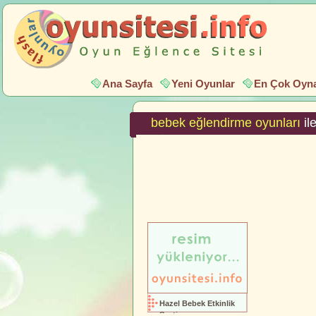
Ana Sayfa
Yeni Oyunlar
En Çok Oyna
bebek eğlendirme oyunları
ile
Hazel Bebek Etkinlik
Saati