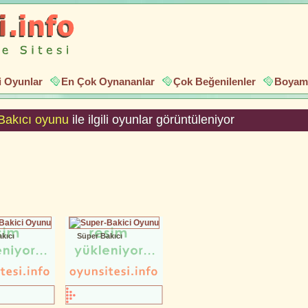
i Oyunlar
En Çok Oynananlar
Çok Beğenilenler
Boyama
Bakıcı oyunu
ile ilgili oyunlar görüntüleniyor
kıcı
Süper Bakıcı