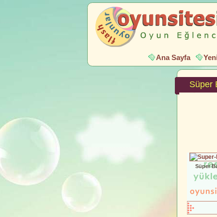
Ana Sayfa
Yen
Süper 
Süper Ba