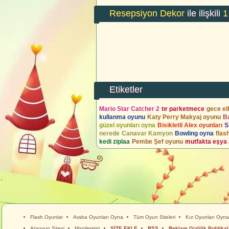
Resepsiyon Dekor
ile ilişkili
1
Etiketler
Mario Star Catcher 2
tır parketmece
gece el
kullanma oyunu
Katy Perry Makyaj oyunu
Ba
güzel oyunları oyna
Bisikletli Alex oyunları
S
nerede
Canavar Kamyon
Bowling oyna
flas
kedi ziplaa
Pembe Şef oyunu
mutfakta eşya 
Flash Oyunlar
Araba Oyunları Oyna
Tüm Oyun Siteleri
Kız Oyunları Oyna
Ataoyun Sitesi
Manilerimiz
SİTE EKLE
RSS
Reklam Gizlilik Politikal