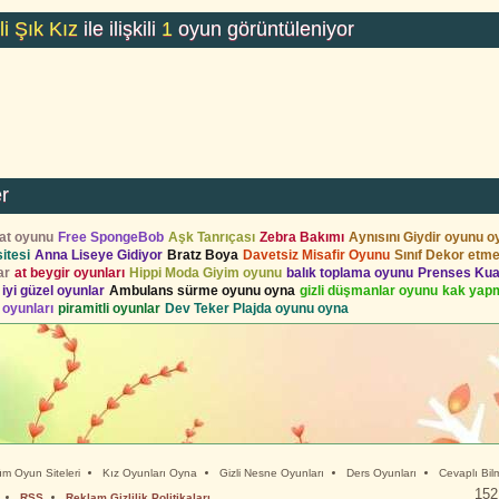
li Şık Kız
ile ilişkili
1
oyun görüntüleniyor
er
at oyunu
Free SpongeBob
Aşk Tanrıçası
Zebra Bakımı
Aynısını Giydir oyunu o
sitesi
Anna Liseye Gidiyor
Bratz Boya
Davetsiz Misafir Oyunu
Sınıf Dekor etm
ar
at beygir oyunları
Hippi Moda Giyim oyunu
balık toplama oyunu
Prenses Kua
iyi güzel oyunlar
Ambulans sürme oyunu oyna
gizli düşmanlar oyunu
kak yap
 oyunları
piramitli oyunlar
Dev Teker Plajda oyunu oyna
m Oyun Siteleri
Kız Oyunları Oyna
Gizli Nesne Oyunları
Ders Oyunları
Cevaplı Bil
152
RSS
Reklam Gizlilik Politikaları