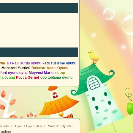
yna
3D Ralli sürüş oyunu
kedi süsleme oyunu
e
Maharetli Sürücü
Balonlar Adası Oyunu
förü oyunu oyna
Meyveci Mario
zıp zıp
ma oyunu
Pucca Gergef
çöp toplama oyunu
meceler
Oyun 1 Oyun Sitesi
Moda Kız Oyunları
 online