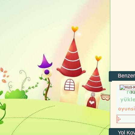
Benzer
K
Yol Ko