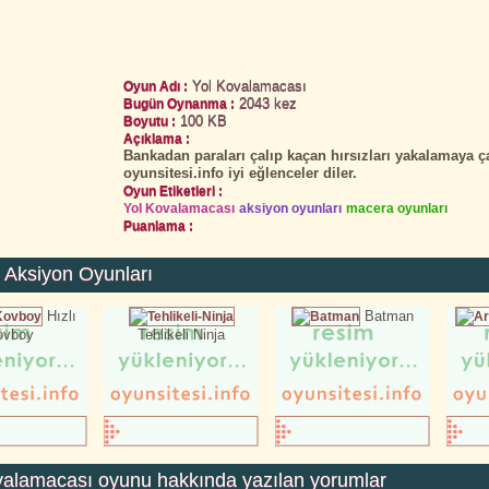
Yol Kovalamacası
Oyun Adı :
2043 kez
Bugün Oynanma :
100 KB
Boyutu :
Açıklama :
Bankadan paraları çalıp kaçan hırsızları yakalamaya çal
oyunsitesi.info iyi eğlenceler diler.
Oyun Etiketleri :
Yol Kovalamacası
aksiyon oyunları
macera oyunları
Puanlama :
 Aksiyon Oyunları
Hızlı
Batman
ovboy
Tehlikeli Ninja
valamacası
oyunu hakkında yazılan yorumlar