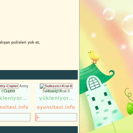
ışan polisleri yok et,
Army
Copter
Suikastçi Kral 6