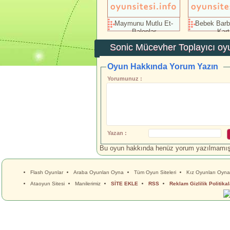
Maymunu Mutlu Et-
Bebek Barbi
Balonlar
Kart
Sonic Mücevher Toplayıcı
oyu
Oyun Hakkında Yorum Yazın
Yorumunuz :
Yazan :
Bu oyun hakkında henüz yorum yazılmamış.İ
Flash Oyunlar
Araba Oyunları Oyna
Tüm Oyun Siteleri
Kız Oyunları Oyna
Ataoyun Sitesi
Manilerimiz
SİTE EKLE
RSS
Reklam Gizlilik Politikal