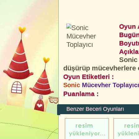
Oyun A
Bugün
Boyut
Açıkl
Sonic
düşürüp mücevherlere ç
Oyun Etiketleri :
Sonic
Mücevher Toplayıc
Puanlama :
Benzer Beceri Oyunları