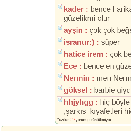
kader :
bence harik
güzelikmi olur
ayşin :
çok çok beğ
isranur:) :
süper
hatice irem :
çok be
Ece :
bence en güzel
Nermin :
men Nermi
göksel :
barbie giy
hhjyhgg :
hiç böyle
,şarkısı kıyafetleri h
Yazılan
29
yorum görüntüleniyor