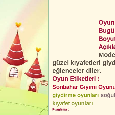
Oyun 
Bugü
Boyut
Açıkl
Model
güzel kıyafetleri giyd
eğlenceler diler.
Oyun Etiketleri :
Sonbahar Giyimi Oyun
giydirme oyunları
soğuk
kıyafet oyunları
Puanlama :