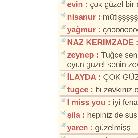
evin :
çok güzel bir
nisanur :
mütişşşşş
yağmur :
çoooooooo
NAZ KERIMZADE 
zeynep :
Tuğce sen 
oyun guzel senin zev
İLAYDA :
ÇOK GÜ
tugce :
bi zevkiniz 
I miss you :
iyi fena
şila :
hepiniz de sus
yaren :
güzelmişş