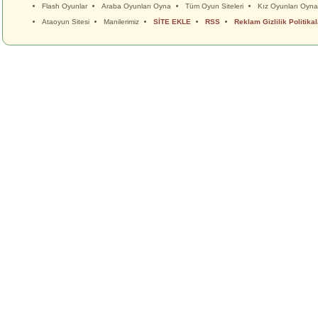
Flash Oyunlar
Araba Oyunları Oyna
Tüm Oyun Siteleri
Kız Oyunları Oyna
Ataoyun Sitesi
Manilerimiz
SİTE EKLE
RSS
Reklam Gizlilik Politikal