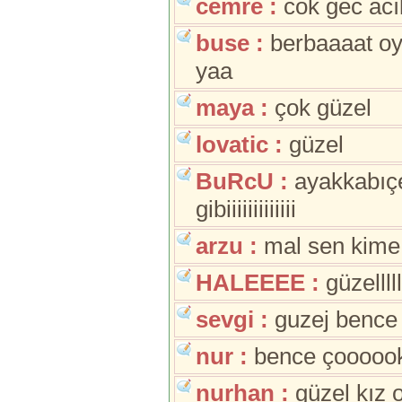
cemre :
cok gec acı
buse :
berbaaaat oyn
yaa
maya :
çok güzel
lovatic :
güzel
BuRcU :
ayakkabıçeş
gibiiiiiiiiiiiii
arzu :
mal sen kime
HALEEEE :
güzellllll
sevgi :
guzej bence
nur :
bence çoooook
nurhan :
güzel kız 