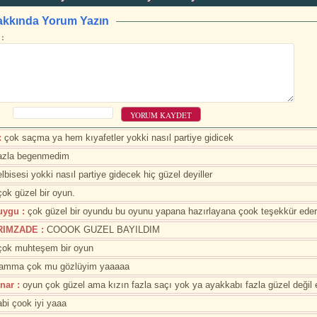
kkında Yorum Yazın
:
YORUM KAYDET
:
çok saçma ya hem kıyafetler yokki nasıl partiye gidicek
azla begenmedim
lbisesi yokki nasıl partiye gidecek hiç güzel deyiller
ok güzel bir oyun.
uygu :
çok güzel bir oyundu bu oyunu yapana hazırlayana çook teşekkür ede
RIMZADE :
COOOK GUZEL BAYILDIM
ok muhteşem bir oyun
 amma çok mu gözlüyim yaaaaa
nar :
oyun çok güzel ama kızın fazla saçı yok ya ayakkabı fazla güzel değil elb
bi çook iyi yaaa