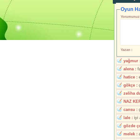
Oyun Ha
Yorumunuz 
Yazan :
yağmur 
alena :
f
hatice :
e
gökçe :
ç
zeliha d
NAZ KE
cansu :
ç
lale :
iyi
gözde çı
melek :
a