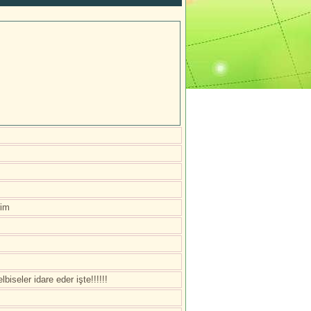
rim
iseler idare eder işte!!!!!!