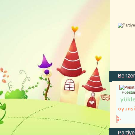
Benzer
Popstar
Partiye