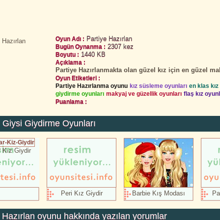
Partiye Hazırlan
Oyun Adı :
2307 kez
Bugün Oynanma :
1440 KB
Boyutu :
Açıklama :
Partiye Hazırlanmakta olan güzel kız için en güzel mak
Oyun Etiketleri :
Partiye Hazırlanma oyunu
kız süsleme oyunları
en klas kız
giydirme oyunları
makyaj ve güzellik oyunları
flaş kız oyunl
Puanlama :
 Giysi Giydirme Oyunları
 Kız Giydir
Peri Kız Giydir
Barbie Kış Modası
Par
 Hazırlan
oyunu hakkında yazılan yorumlar