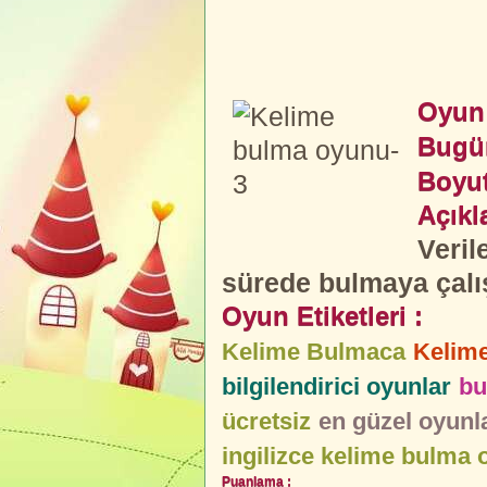
Oyun 
Bugü
Boyut
Açıkl
Veril
sürede bulmaya çalı
Oyun Etiketleri :
Kelime Bulmaca
Kelim
bilgilendirici oyunlar
bu
ücretsiz
en güzel oyunl
ingilizce kelime bulma
Puanlama :