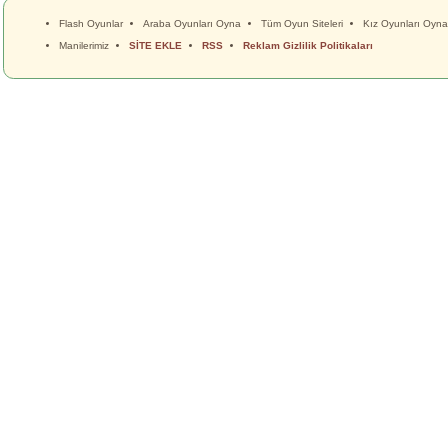
Flash Oyunlar
Araba Oyunları Oyna
Tüm Oyun Siteleri
Kız Oyunları Oyna
Manilerimiz
SİTE EKLE
RSS
Reklam Gizlilik Politikaları