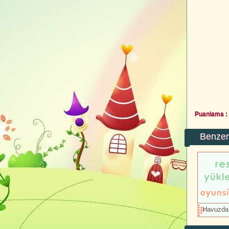
Puanlama :
Benzer
Havuzda