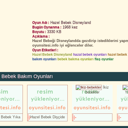
Hazel Bebek Disneyland
Oyun Adı :
1968 kez
Bugün Oynanma :
3330 KB
Boyutu :
Açıklama :
Hazel Bebeği Disneylandda gezdirip istediklerini yap
oyunsitesi.info iyi eğlenceler diler.
Oyun Etiketleri :
Hazel Bebek Disneyland
hazal bebek oyunları
hazel bebek 
bakım oyunları
bebek bakma oyunları
flaş oyunlar
 Bebek Bakım Oyunları
İkiz
bebekler
Y
 Bebek Yıka
Hazel Bebek Dişçide