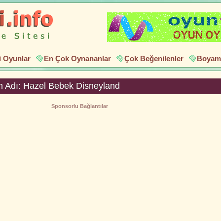
i Oyunlar
En Çok Oynananlar
Çok Beğenilenler
Boyama
 Adı: Hazel Bebek Disneyland
Sponsorlu Bağlantılar