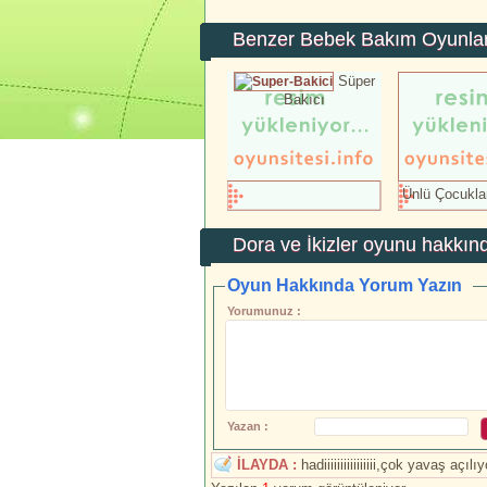
Benzer Bebek Bakım Oyunlar
Süper
Bakıcı
Ünlü Çocukla
Dora ve İkizler
oyunu hakkınd
Oyun Hakkında Yorum Yazın
Yorumunuz :
Yazan :
İLAYDA :
hadiiiiiiiiiiiiiiii,çok yavaş açılıy