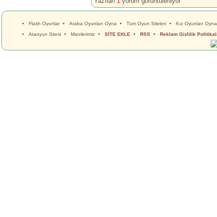
Yazılan
1
yorum görüntüleniyor
Flash Oyunlar
Araba Oyunları Oyna
Tüm Oyun Siteleri
Kız Oyunları Oyna
Ataoyun Sitesi
Manilerimiz
SİTE EKLE
RSS
Reklam Gizlilik Politikal