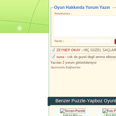
Oyun Hakkında Yorum Yazın
Yorumunuz :
Yazan :
ZEYNEP OKAY :
HİÇ GÜZEL SAÇLA
suna :
cok da guzel degil amma elbised
Yazılan
2
yorum görüntüleniyor
Sponsorlu Bağlantılar
Benzer Puzzle-Yapboz Oyunl
Tarzan Puzzle
Kuş Pu