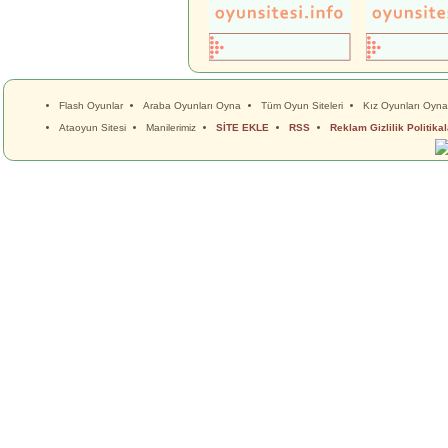
Flash Oyunlar
Araba Oyunları Oyna
Tüm Oyun Siteleri
Kız Oyunları Oyna
Ataoyun Sitesi
Manilerimiz
SİTE EKLE
RSS
Reklam Gizlilik Politikal