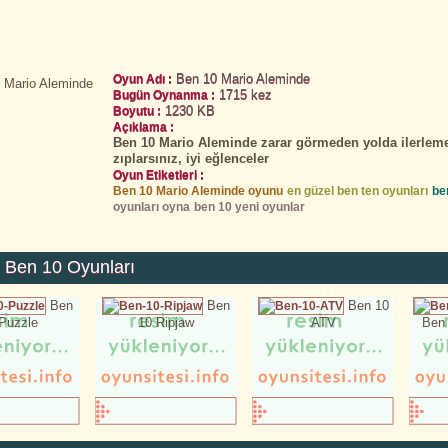
Ben 10 Mario Aleminde
Oyun Adı :
1715 kez
Bugün Oynanma :
1230 KB
Boyutu :
Açıklama :
Ben 10 Mario Aleminde zarar görmeden yolda ilerlemey
zıplarsınız, iyi eğlenceler
Oyun Etiketleri :
Ben 10 Mario Aleminde oyunu
en güzel ben ten oyunları
be
oyunları oyna
ben 10 yeni oyunlar
 Ben 10 Oyunları
Ben
Ben
Ben 10
Puzzle
10 Ripjaw
ATV
Ben