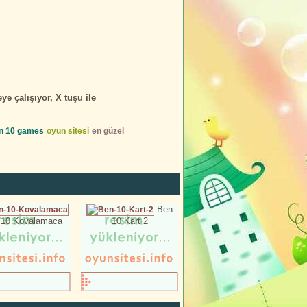
e çalışıyor, X tuşu ile
n 10 games
oyun sitesi
en güzel
Ben
 10 Kovalamaca
10 Kart 2