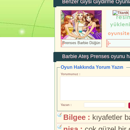
Benzer Giysi Giydirme Oyunl
Prenses Barbie Düğün
Barbie Ateş Prenses
oyunu ha
Oyun Hakkında Yorum Yazın
Yorumunuz :
Yazan :
Bilgee :
kıyafetler b
nisa :
çok güzel bir 