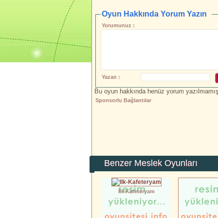
Oyun Hakkında Yorum Yazın
Yorumunuz :
Yazan :
Bu oyun hakkında henüz yorum yazılmamış.İ
Sponsorlu Bağlantılar
Benzer Meslek Oyunları
İlk Kafeteryam