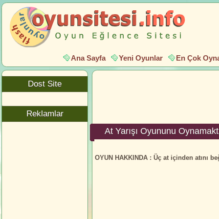
Ana Sayfa
Yeni Oyunlar
En Çok Oyna
Dost Site
Reklamlar
At Yarışı Oyununu Oynamakt
OYUN HAKKINDA :
Üç at içinden atını beğ