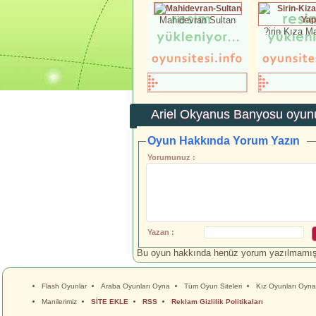
Mahidevran Sultan
?irin Kıza M
Ariel Okyanus Banyosu
oyunu
Oyun Hakkında Yorum Yazın
Yorumunuz :
Yazan :
Bu oyun hakkında henüz yorum yazılmamış.İ
Flash Oyunlar
Araba Oyunları Oyna
Tüm Oyun Siteleri
Kız Oyunları Oyna
Manilerimiz
SİTE EKLE
RSS
Reklam Gizlilik Politikaları