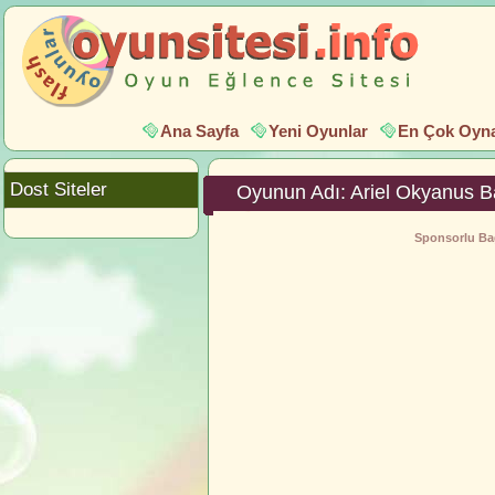
Ana Sayfa
Yeni Oyunlar
En Çok Oyna
Dost Siteler
Oyunun Adı: Ariel Okyanus 
Sponsorlu Bağ