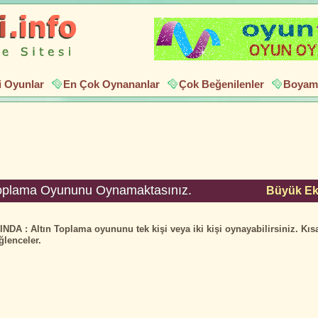
i Oyunlar
En Çok Oynananlar
Çok Beğenilenler
Boyama
Toplama Oyununu Oynamaktasınız.
Büyük Ek
INDA :
Altın Toplama oyununu tek kişi veya iki kişi oynayabilirsiniz. Kıs
eğlenceler.