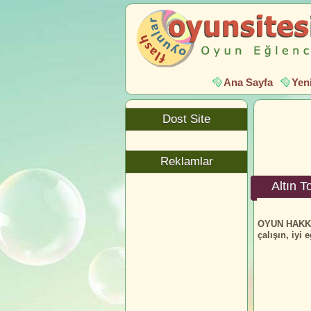
Ana Sayfa
Yen
Dost Site
Reklamlar
Altın 
OYUN HAKK
çalışın, iyi 