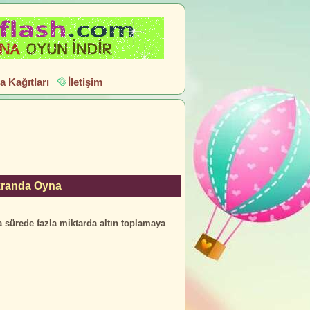
 Kağıtları
İletişim
randa Oyna
a sürede fazla miktarda altın toplamaya