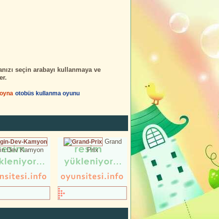
anızı seçin arabayı kullanmaya ve
er.
 oyna
otobüs kullanma oyunu
Grand
gın Dev Kamyon
Prix