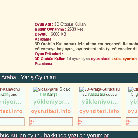
3D Otobüs Kullan
Oyun Adı :
2533 kez
Bugün Oynanma :
6600 KB
Boyutu :
Açıklama :
3D Otobüs Kullanmak için alttan car seçeneği ile arab
eğlenmeye başlayın,, oyunsitesi.info iyi eğlenceler dil
Oyun Etiketleri :
3D Otobüs Kullan
3d oyun oyna
oyun sitesi
araba oyunları
Puanlama :
 Araba - Yarış Oyunları
Sıcak
 Kamyonu
Yarış
3D Araba Sürücüsü
Çıl
büs Kullan
oyunu hakkında yazılan yorumlar