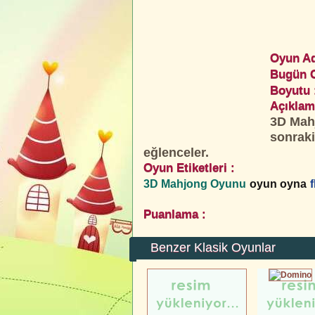
Oyun Ad
Bugün 
Boyutu 
Açıklam
3D Mahj
sonraki 
eğlenceler.
Oyun Etiketleri :
3D Mahjong Oyunu
oyun oyna
Puanlama :
Benzer Klasik Oyunlar